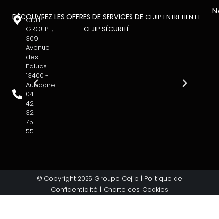
N
DÉCOUVREZ LES OFFRES DE SERVICES DE
CEJIP ENTRETIEN ET
CEJIP
GROUPE,
CEJIP SÉCURITÉ
309
Avenue
des
Paluds
13400 -
Aubagne
04
42
32
75
55
© Copyright
Groupe Cejip |
Politique de
2025
Confidentialité
|
Charte des Cookies