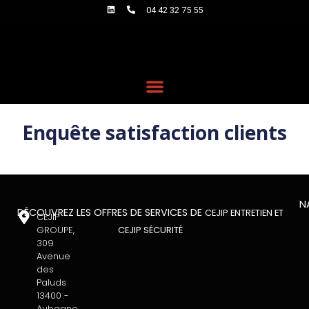
04 42 32 75 55
Enquête satisfaction clients
N
DÉCOUVREZ LES OFFRES DE SERVICES DE
CEJIP ENTRETIEN ET
CEJIP
GROUPE,
CEJIP SÉCURITÉ
309
Avenue
des
Paluds
13400 -
Aubagne