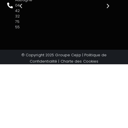
04
42
32
75
55
© Copyright
Groupe Cejip |
Politique de
2025
Confidentialité
|
Charte des Cookies