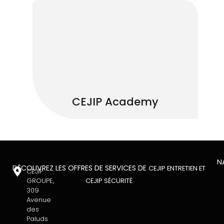
CEJIP Academy
N
DÉCOUVREZ LES OFFRES DE SERVICES DE
CEJIP ENTRETIEN ET
CEJIP
GROUPE,
CEJIP SÉCURITÉ
309
Avenue
des
Paluds