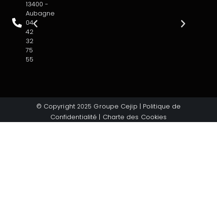
13400 -
Aubagne
04
42
32
75
55
© Copyright
Groupe Cejip |
Politique de
2025
Confidentialité
|
Charte des Cookies